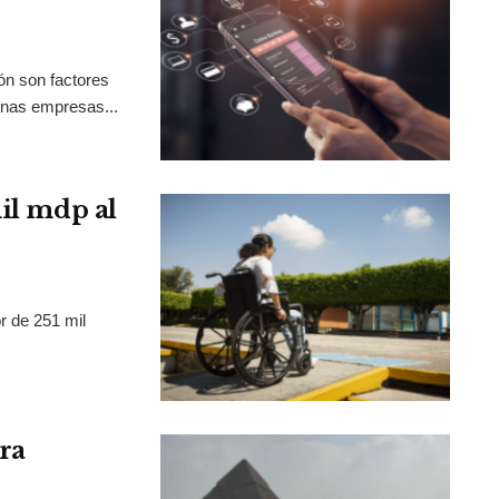
ión son factores
anas empresas...
mil mdp al
r de 251 mil
ra