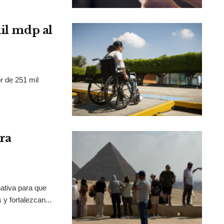
mil mdp al
r de 251 mil
ra
ativa para que
y fortalezcan...