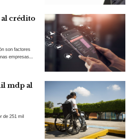
al crédito
ión son factores
anas empresas...
mil mdp al
r de 251 mil