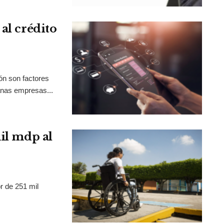
al crédito
ión son factores
anas empresas...
mil mdp al
r de 251 mil