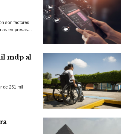
ión son factores
anas empresas...
mil mdp al
r de 251 mil
ra