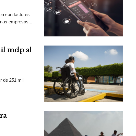
ión son factores
anas empresas...
mil mdp al
r de 251 mil
ra