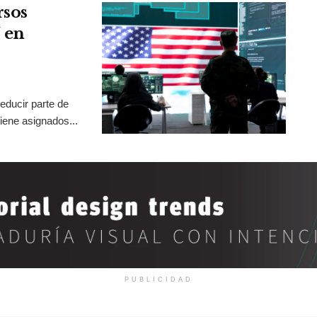
rsos
 en
educir parte de
iene asignados...
PUBLICIDAD