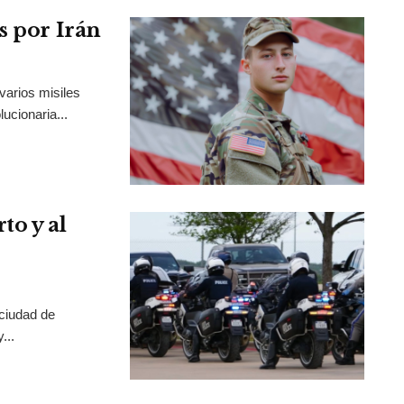
s por Irán
varios misiles
ucionaria...
to y al
 ciudad de
...