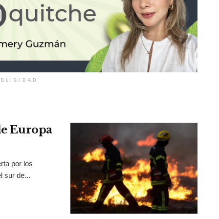
BLICIDAD
 de Europa
rta por los
 sur de...