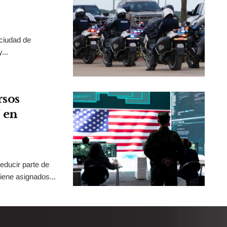
 ciudad de
...
rsos
 en
educir parte de
iene asignados...