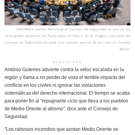
ONU/Mark Garten Reformar el Consejo de Seguridad es uno de los
principales objetivos del Pacto para el Futuro. En la imagen, una vista del
Consejo de Seguridad durante una reunión acerca de la crisis en Oriente
Medio.
PUBLICIDAD
António Guterres advierte contra la veloz escalada en la
región y llama a no perder de vista el terrible impacto del
conflicto en los civiles ni ignorar las violaciones
sistemáticas del derecho internacional. El tiempo se acaba
para poner fin al “repugnante ciclo que lleva a los pueblos
de Medio Oriente al abismo”, dice ante el Consejo de
Seguridad.
“Los rabiosos incendios que azotan Medio Oriente se