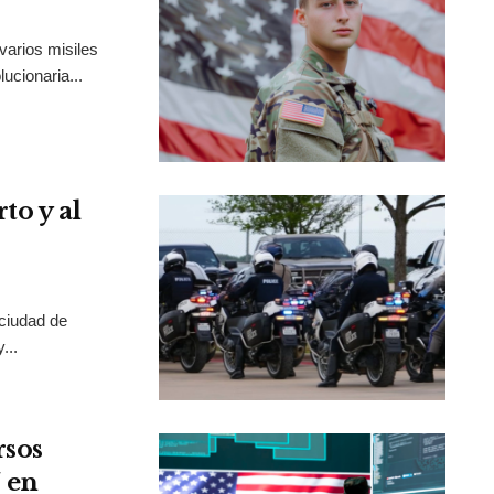
varios misiles
ucionaria...
to y al
 ciudad de
...
rsos
 en