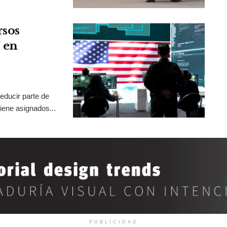
rsos
 en
educir parte de
iene asignados...
PUBLICIDAD