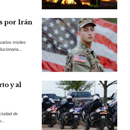
s por Irán
varios misiles
ucionaria...
to y al
 ciudad de
...