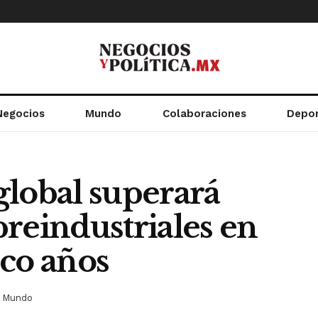
Negocios
Mundo
Colaboraciones
Depo
global superará
 preindustriales en
nco años
Mundo