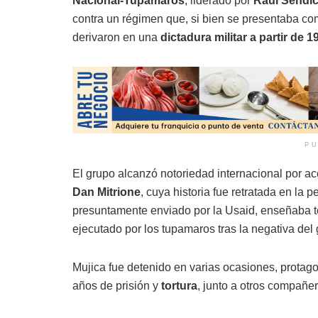
Nacional-Tupamaros
, liderado por
Raúl Sendi
contra un régimen que, si bien se presentaba c
derivaron en una
dictadura militar a partir de 1
PU
El grupo alcanzó notoriedad internacional por a
Dan Mitrione
, cuya historia fue retratada en la p
presuntamente enviado por la Usaid, enseñaba té
ejecutado por los tupamaros tras la negativa del 
Mujica fue detenido en varias ocasiones, protag
años de prisión y
tortura
, junto a otros compañe