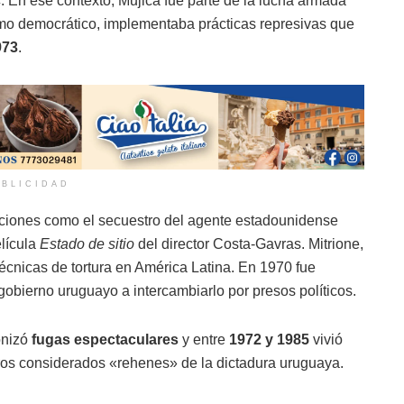
c
. En ese contexto, Mujica fue parte de la lucha armada
omo democrático, implementaba prácticas represivas que
973
.
BLICIDAD
cciones como el secuestro del agente estadounidense
elícula
Estado de sitio
del director Costa-Gavras. Mitrione,
cnicas de tortura en América Latina. En 1970 fue
gobierno uruguayo a intercambiarlo por presos políticos.
onizó
fugas espectaculares
y entre
1972 y 1985
vivió
ros considerados «rehenes» de la dictadura uruguaya.