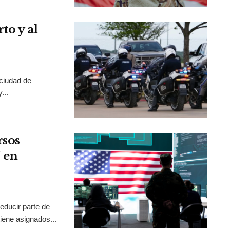
to y al
 ciudad de
...
rsos
 en
educir parte de
iene asignados...