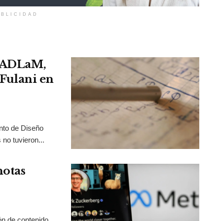
BLICIDAD
: ADLaM,
 Fulani en
nto de Diseño
no tuvieron...
notas
ón de contenido.