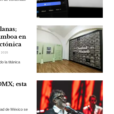
lanas;
Gamboa en
ectónica
 2025
o la titánica
CDMX; esta
dad de México se