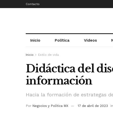
Contacto
Inicio
Política
Videos
Inicio
Estilo de vida
Didáctica del di
información
Hacia la formación de estrategas d
Por
Negocios y Política MX
17 de abril de 2023
i