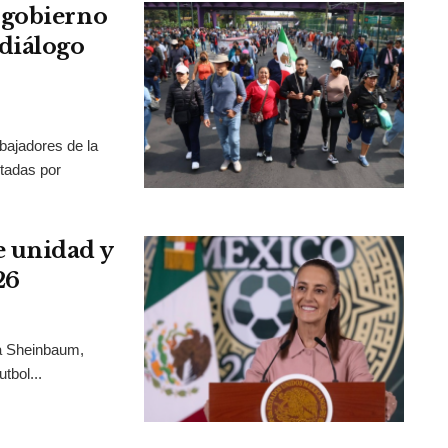
 gobierno
diálogo
bajadores de la
tadas por
 unidad y
26
ia Sheinbaum,
tbol...