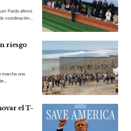
aum Pardo afirmó
de coordinación...
en riesgo
en marcha una
e...
ovar el T-