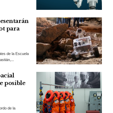
resentarán
ot para
tes de la Escuela
stián,...
acial
e posible
rdo de la