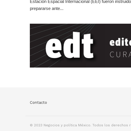
Estación Espacial Internacional (EEI) fueron instruid
prepararse ante...
Contacto
© 2023 Negocios y política México. Todos los derechos 