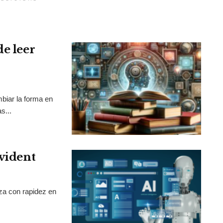
de leer
mbiar la forma en
s...
Evident
nza con rapidez en