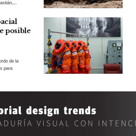
stián,...
acial
e posible
rdo de la
os para