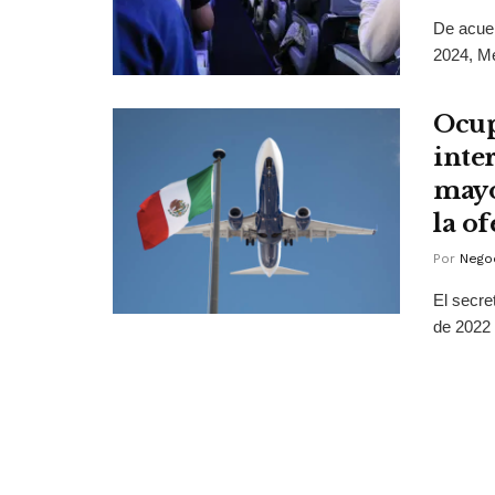
De acuer
2024, Mé
Ocup
inte
mayo
la o
Por
Negoc
El secre
de 2022 