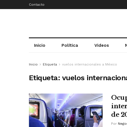
Contacto
Inicio
Política
Videos
Inicio
Etiqueta
vuelos internacionales a México
Etiqueta:
vuelos internacion
Ocup
inte
de 2
Por
Negoc