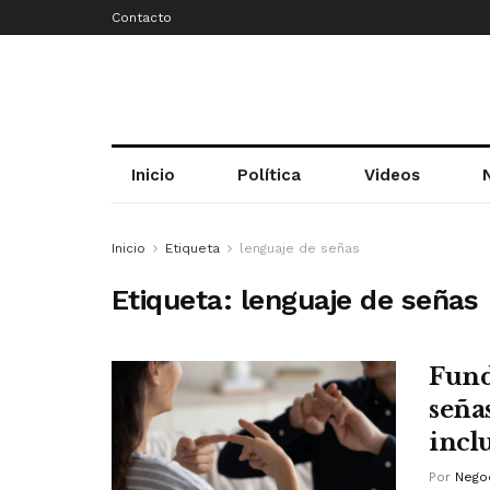
Contacto
Inicio
Política
Videos
Inicio
Etiqueta
lenguaje de señas
Etiqueta:
lenguaje de señas
Fund
seña
incl
Por
Negoc