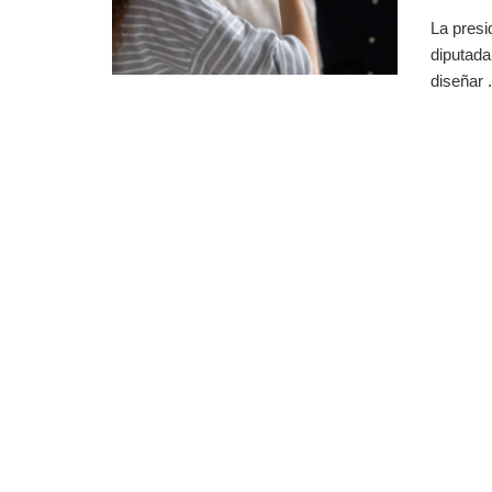
La presi
diputada
diseñar .