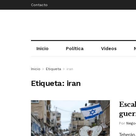
Contacto
Inicio
Política
Videos
Inicio
Etiqueta
iran
Etiqueta:
iran
Escal
guer
Por
Negoc
Teherán.