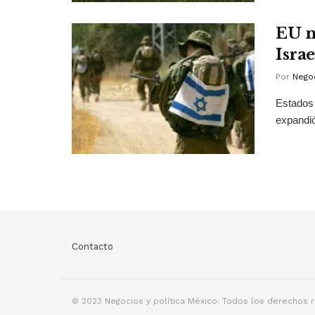
EU m
Israe
Por
Negoc
Estados 
expandió
Contacto
© 2023 Negocios y política México. Todos los derechos 