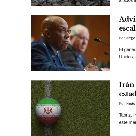
aliados 
Advi
esca
Por
Negoc
El gener
Unidos, a
Irán
esta
Por
Negoc
Tabriz, I
este mar