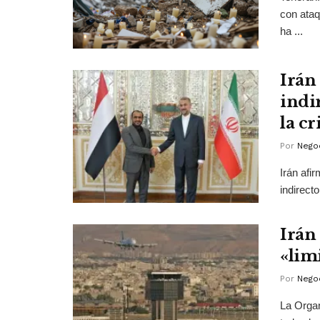
con ataq
ha ...
Irán
indi
la c
Por
Negoc
Irán afi
indirect
Irán
«lim
Por
Negoc
La Organ