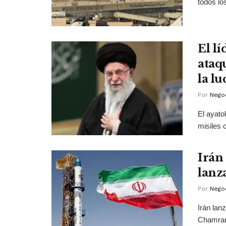
todos lo
El l
ataq
la l
Por
Negoc
El ayato
misiles 
Irán
lanz
Por
Negoc
Irán lan
Chamran-