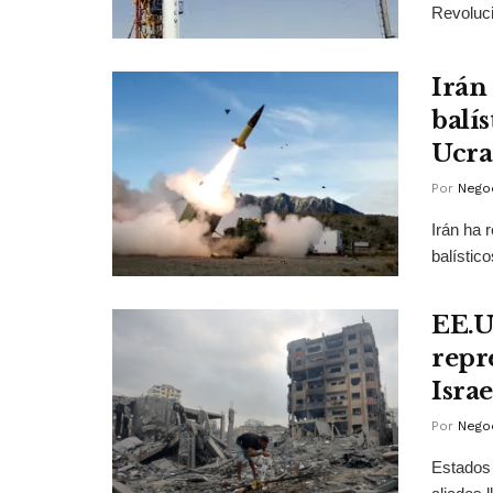
Revolucio
Irán
balís
Ucra
Por
Negoc
Irán ha 
balístico
EE.U
repr
Israe
Por
Negoc
Estados 