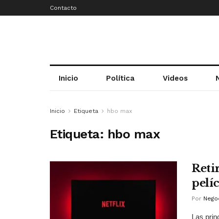
Contacto
Inicio
Política
Videos
Inicio
Etiqueta
hbo max
Etiqueta:
hbo max
Reti
pelíc
Por
Negoc
Las prin