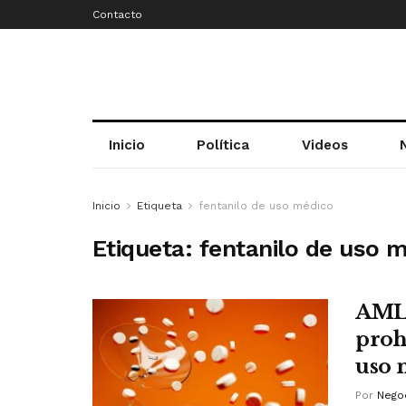
Contacto
Inicio
Política
Videos
Inicio
Etiqueta
fentanilo de uso médico
Etiqueta:
fentanilo de uso 
AMLO
proh
uso 
Por
Negoc