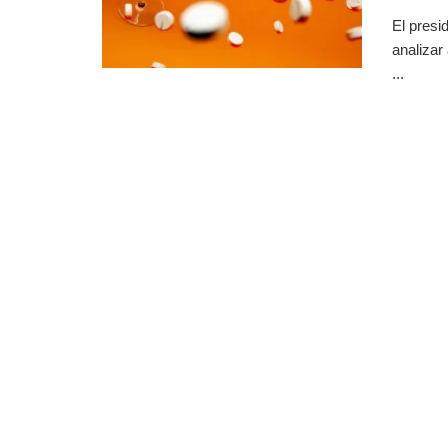
El presi
analizar
...