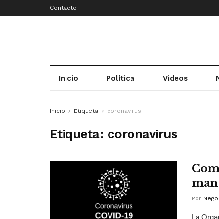
Contacto
Inicio
Política
Videos
Inicio
Etiqueta
coronavirus
Etiqueta:
coronavirus
Como
mant
Por
Negoc
La Organ