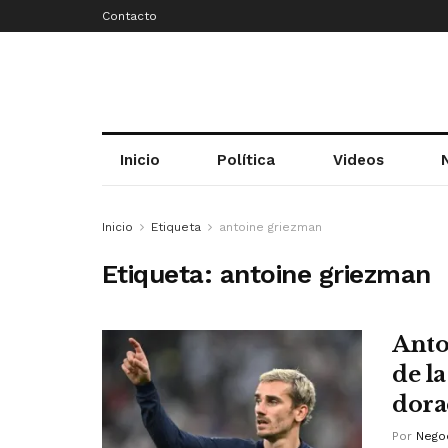
Contacto
Inicio
Política
Videos
Inicio
Etiqueta
antoine griezman
Etiqueta:
antoine griezman
Anto
de l
dora
Por
Negoc