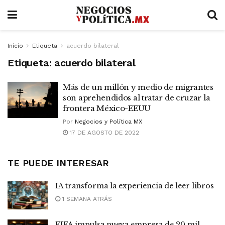
Inicio
Etiqueta
acuerdo bilateral
Etiqueta:
acuerdo bilateral
Más de un millón y medio de migrantes
son aprehendidos al tratar de cruzar la
frontera México-EEUU
Por
Negocios y Política MX
17 DE AGOSTO DE 2022
TE PUEDE INTERESAR
IA transforma la experiencia de leer libros
1 SEMANA ATRÁS
FIFA impulsa nueva empresa de 20 mil