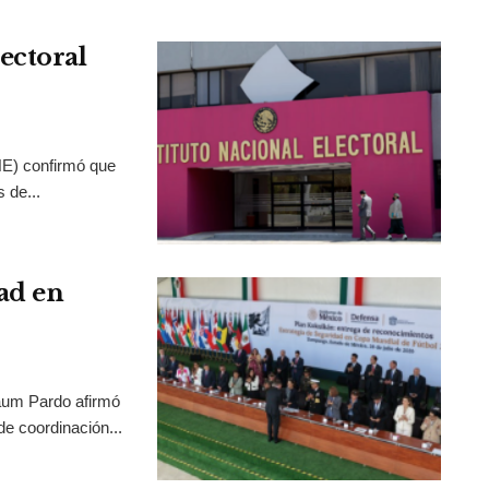
ectoral
INE) confirmó que
 de...
ad en
aum Pardo afirmó
de coordinación...