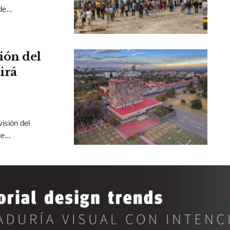
e...
ión del
irá
isión del
e...