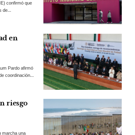
INE) confirmó que
 de...
ad en
aum Pardo afirmó
de coordinación...
en riesgo
en marcha una