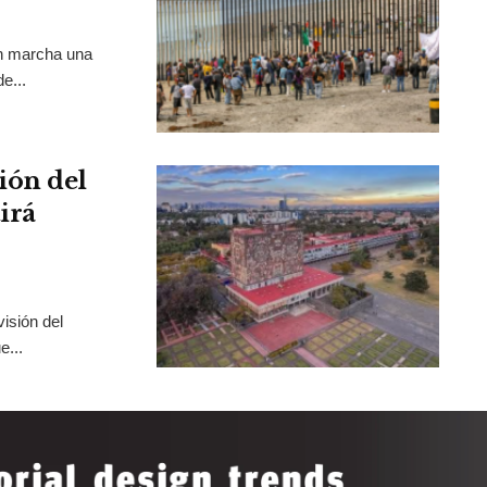
en marcha una
e...
ión del
irá
isión del
e...