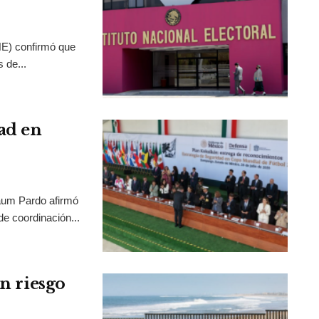
INE) confirmó que
 de...
ad en
aum Pardo afirmó
de coordinación...
en riesgo