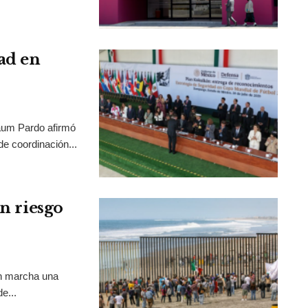
ad en
aum Pardo afirmó
de coordinación...
en riesgo
en marcha una
e...