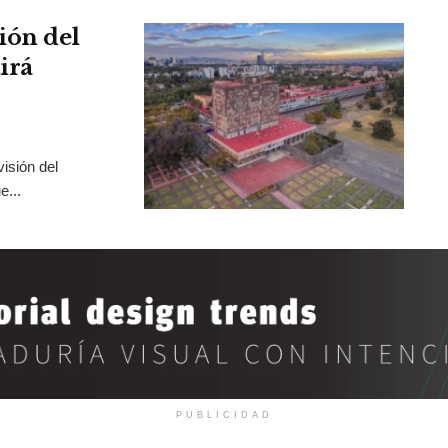
ión del
irá
isión del
e...
PUBLICIDAD