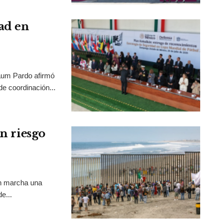
ad en
aum Pardo afirmó
de coordinación...
en riesgo
en marcha una
e...