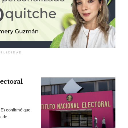
BLICIDAD
ectoral
INE) confirmó que
 de...