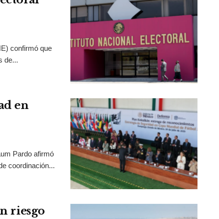
INE) confirmó que
 de...
ad en
aum Pardo afirmó
de coordinación...
en riesgo