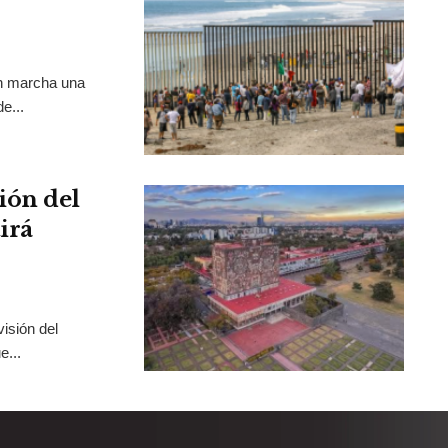
en marcha una
e...
ión del
irá
isión del
e...