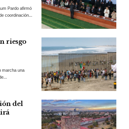
aum Pardo afirmó
de coordinación...
en riesgo
en marcha una
e...
ión del
irá