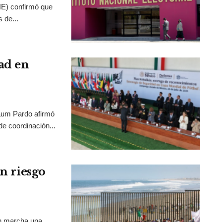
INE) confirmó que
 de...
ad en
aum Pardo afirmó
de coordinación...
en riesgo
en marcha una