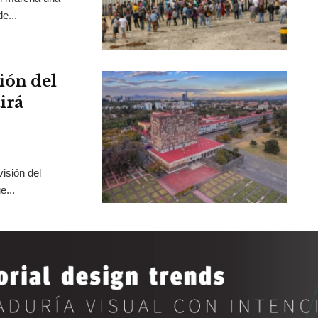
e...
ión del
irá
isión del
e...