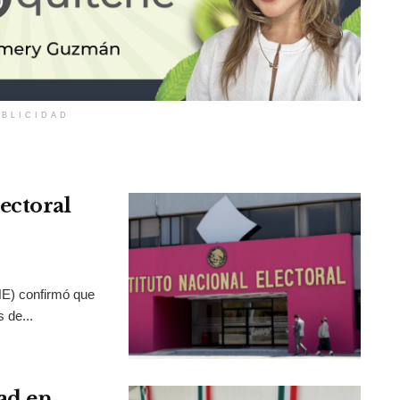
BLICIDAD
ectoral
INE) confirmó que
 de...
ad en