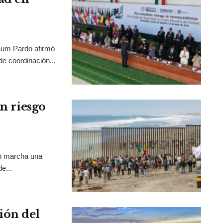
aum Pardo afirmó
de coordinación...
en riesgo
en marcha una
e...
ión del