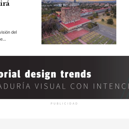
irá
isión del
e...
PUBLICIDAD