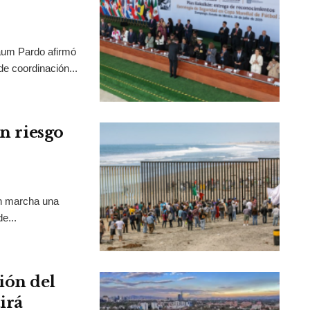
aum Pardo afirmó
de coordinación...
en riesgo
en marcha una
e...
ión del
irá