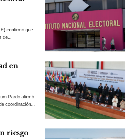
INE) confirmó que
 de...
ad en
aum Pardo afirmó
de coordinación...
en riesgo