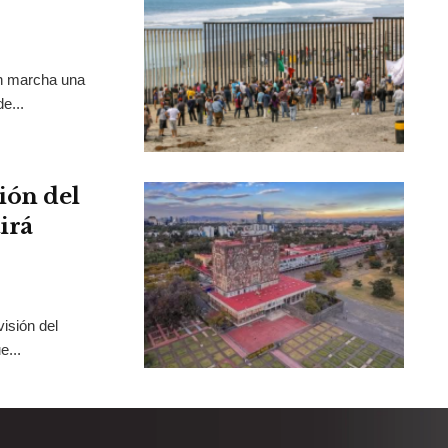
en marcha una
e...
ión del
irá
isión del
e...