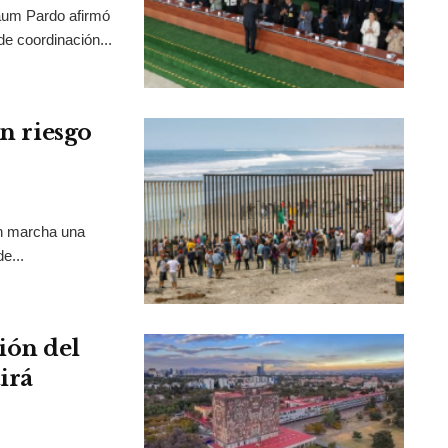
aum Pardo afirmó
de coordinación...
en riesgo
en marcha una
e...
ión del
irá