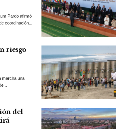
aum Pardo afirmó
de coordinación...
en riesgo
en marcha una
e...
ión del
irá