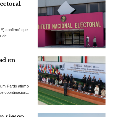
ectoral
INE) confirmó que
 de...
ad en
aum Pardo afirmó
de coordinación...
en riesgo