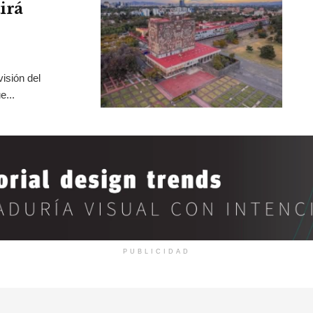
irá
isión del
e...
PUBLICIDAD