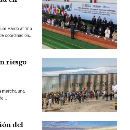
aum Pardo afirmó
de coordinación...
en riesgo
en marcha una
e...
ión del