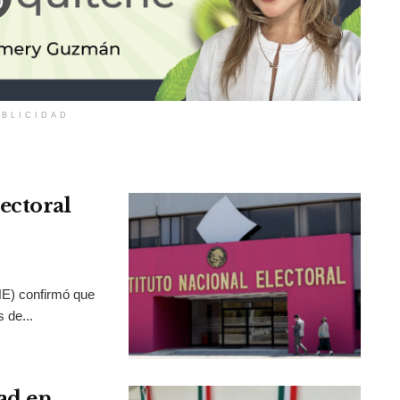
BLICIDAD
ectoral
INE) confirmó que
 de...
ad en