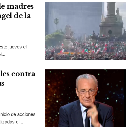
 de madres
gel de la
ste jueves el
...
les contra
as
inicio de acciones
izadas el...