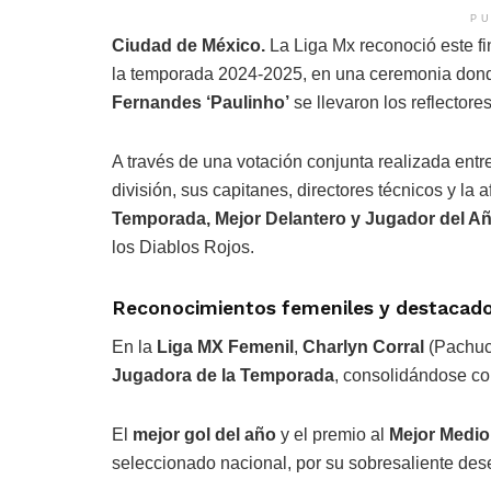
PU
Ciudad de México.
La Liga Mx reconoció este f
la temporada 2024-2025, en una ceremonia don
Fernandes ‘Paulinho’
se llevaron los reflectore
A través de una votación conjunta realizada entr
división, sus capitanes, directores técnicos y la
Temporada, Mejor Delantero y Jugador del A
los Diablos Rojos.
Reconocimientos femeniles y destacados
En la
Liga MX Femenil
,
Charlyn Corral
(Pachuc
Jugadora de la Temporada
, consolidándose com
El
mejor gol del año
y el premio al
Mejor Medio
seleccionado nacional, por su sobresaliente d