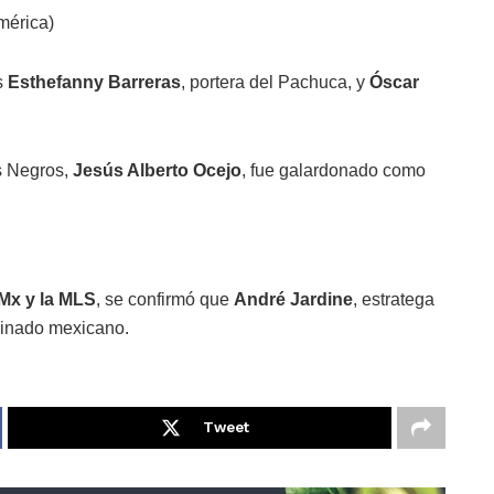
mérica)
s
Esthefanny Barreras
, portera del Pachuca, y
Óscar
s Negros,
Jesús Alberto Ocejo
, fue galardonado como
 Mx y la MLS
, se confirmó que
André Jardine
, estratega
mbinado mexicano.
Tweet