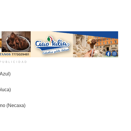
PUBLICIDAD
 Azul)
oluca)
ino (Necaxa)