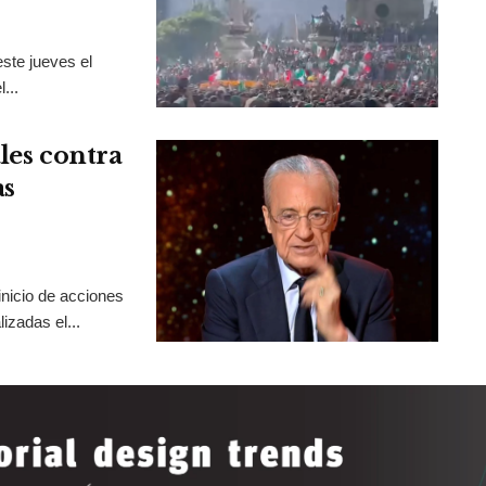
ste jueves el
...
les contra
as
inicio de acciones
izadas el...