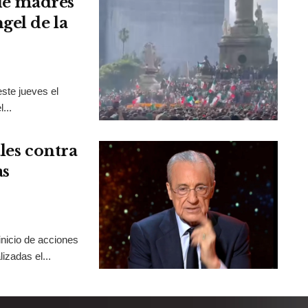
 de madres
gel de la
ste jueves el
...
les contra
as
inicio de acciones
izadas el...