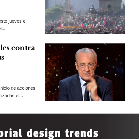
ste jueves el
...
les contra
as
inicio de acciones
izadas el...