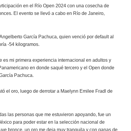
rticipación en el Río Open 2024 con una cosecha de
ronces. El evento se llevó a cabo en Río de Janeiro,
Angelberto García Pachuca, quien venció por default al
oría -54 kilogramos.
 es mi primera experiencia internacional en adultos y
 Panamericano en donde saqué tercero y el Open donde
ó García Pachuca.
 el oro, luego de derrotar a Maelynn Emilee Fradl de
das las personas que me estuvieron apoyando, fue un
xico para poder estar en la selección nacional de
ve bronce, un oro me deja muy tranquila y con ganas de