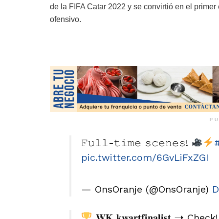
de la FIFA Catar 2022 y se convirtió en el primer 
ofensivo.
PU
𝙵𝚞𝚕𝚕-𝚝𝚒𝚖𝚎 𝚜𝚌𝚎𝚗𝚎𝚜!
pic.twitter.com/6GvLiFxZGI
— OnsOranje (@OnsOranje)
D
𝐖𝐊 𝐤𝐰𝐚𝐫𝐭𝐟𝐢𝐧𝐚𝐥𝐢𝐬𝐭 ➝ Check