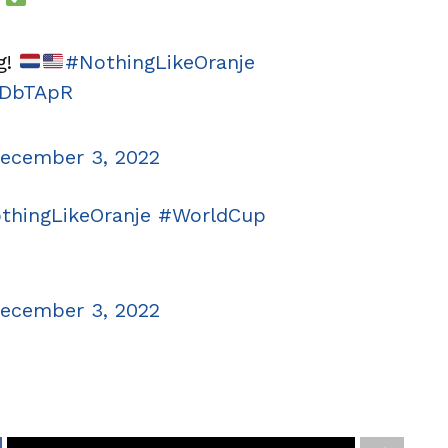
g!
#NothingLikeOranje
ADbTApR
ecember 3, 2022
thingLikeOranje
#WorldCup
ecember 3, 2022