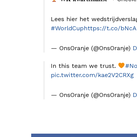
Lees hier het wedstrijdversla
#WorldCup
https://t.co/bNc
— OnsOranje (@OnsOranje)
D
In this team we trust.
#No
pic.twitter.com/kae2V2CRXg
— OnsOranje (@OnsOranje)
D