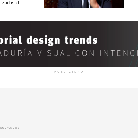
izadas el...
PUBLICIDAD
reservados.