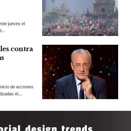
ste jueves el
...
les contra
as
inicio de acciones
izadas el...