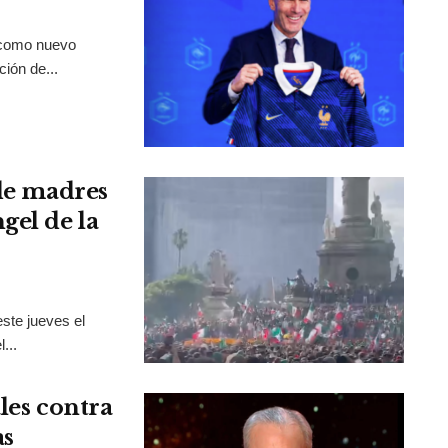
 como nuevo
ción de...
 de madres
gel de la
ste jueves el
...
les contra
as