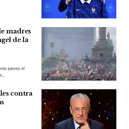
 de madres
gel de la
ste jueves el
...
les contra
as