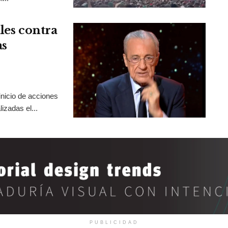
les contra
as
inicio de acciones
izadas el...
PUBLICIDAD