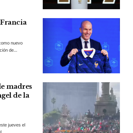
 Francia
 como nuevo
ción de...
 de madres
gel de la
ste jueves el
...